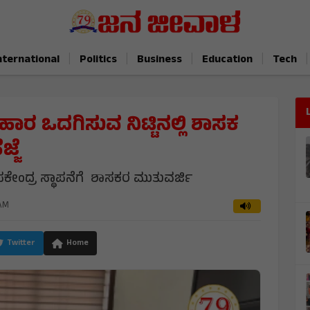
|
|
|
|
|
nternational
Politics
Business
Education
Tech
ರಿಹಾರ ಒದಗಿಸುವ ನಿಟ್ಟಿನಲ್ಲಿ ಶಾಸಕ
್ಜೆ
ಉಪಕೇಂದ್ರ ಸ್ಥಾಪನೆಗೆ ಶಾಸಕರ ಮುತುವರ್ಜಿ
 AM
Twitter
Home