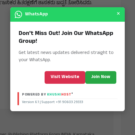
್ವಜನಿಕರ ಹಿತರಕ್ಷಣೆಗೆ ಶಾಸಕರು ಬದ್ದತೆ ತೋರಿಸಿದರು.
×
WhatsApp
Don't Miss Out! Join Our WhatsApp
Group!
Get latest news updates delivered straight to
your WhatsApp.
Visit Website
Join Now
®
POWERED BY
KHUSHI
HOST
Version 6.1 | Support +91 90603 29333
aper, Publishing Platform From INDIA. Karnataka,