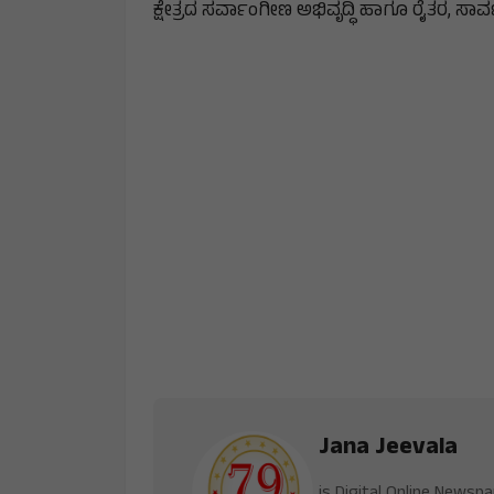
ಕ್ಷೇತ್ರದ ಸರ್ವಾಂಗೀಣ ಅಭಿವೃದ್ಧಿ ಹಾಗೂ ರೈತರ, ಸಾರ
Jana Jeevala
is Digital Online Newsp