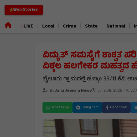
Web Stories
|
|
|
|
|
|
LIVE
Local
Crime
State
National
I
ವಿದ್ಯುತ್ ಸಮಸ್ಯೆಗೆ ಶಾಶ್ವತ ಪ
ವಿಠ್ಠಲ ಹಲಗೇಕರ ಮಹತ್ವದ ಹೆಜ
ಬೈಲೂರು ಗ್ರಾಮದಲ್ಲಿ ಹೆಸ್ಕಾಂ 33/11 ಕೆವಿ 
By
Jana Jeevala News
June 08, 2026 - 10:57
WhatsApp
Telegram
Facebook