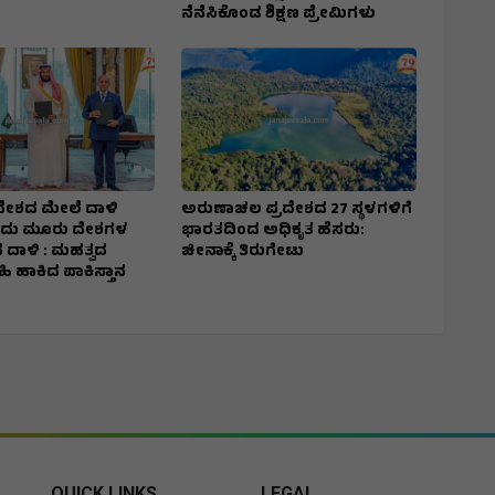
ನೆನೆಸಿಕೊಂಡ ಶಿಕ್ಷಣ ಪ್ರೇಮಿಗಳು
ೇಶದ ಮೇಲೆ ದಾಳಿ
ಅರುಣಾಚಲ ಪ್ರದೇಶದ 27 ಸ್ಥಳಗಳಿಗೆ
ದು ಮೂರು ದೇಶಗಳ
ಭಾರತದಿಂದ ಅಧಿಕೃತ ಹೆಸರು:
 ದಾಳಿ : ಮಹತ್ವದ
ಚೀನಾಕ್ಕೆ ತಿರುಗೇಟು
ಸಹಿ ಹಾಕಿದ ಪಾಕಿಸ್ತಾನ
QUICK LINKS
LEGAL