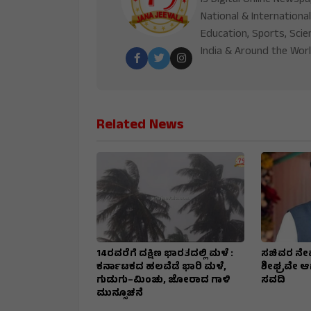
National & International
Education, Sports, Scie
India & Around the Worl
Related News
14ರವರೆಗೆ ದಕ್ಷಿಣ ಭಾರತದಲ್ಲಿ ಮಳೆ :
ಸಚಿವರ ನೇ
ಕರ್ನಾಟಕದ ಹಲವೆಡೆ ಭಾರಿ ಮಳೆ,
ಶೀಘ್ರವೇ ಆಗ
ಗುಡುಗು–ಮಿಂಚು, ಜೋರಾದ ಗಾಳಿ
ಸವದಿ
ಮುನ್ಸೂಚನೆ