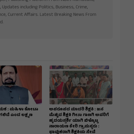
, Updates including Politics, Business, Crime,
nce, Current Affairs. Latest Breaking News From
d.
ಮಕ : ಮಹಿಳಾ ಕೋಟಾ
ಅಪರೂಪದ ಮಾದರಿ ಶಿಕ್ಷಕಿ : ಜನ
ಲಿದೆ ಎಂದ ಲಕ್ಷ್ಮಣ
ಮೆಚ್ಚಿದ ಶಿಕ್ಷಕಿ ಗೀತಾ ಗಾಣಗಿ ಅವರಿಗೆ
ಹೃದಯಸ್ಪರ್ಶಿ ಯಾಗಿ ಬಿಳ್ಕೊಟ್ಟ
ನಾರಾಯಣ ಕೇರಿ ಗ್ರಾಮಸ್ಥರು :
ಭಾವುಕರಾಗಿ ಶಿಕ್ಷಕಿಯ ಸೇವೆ